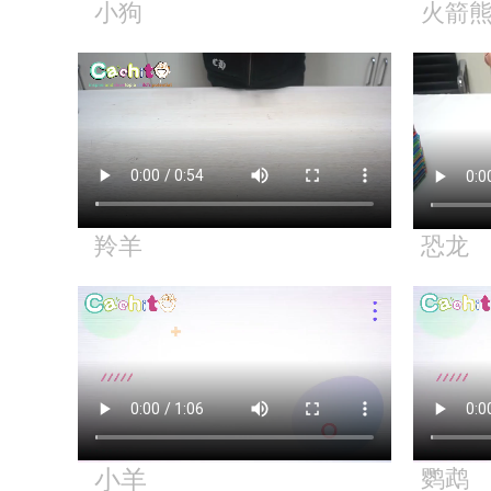
小狗
火箭
羚羊
恐龙
小羊
鹦鹉