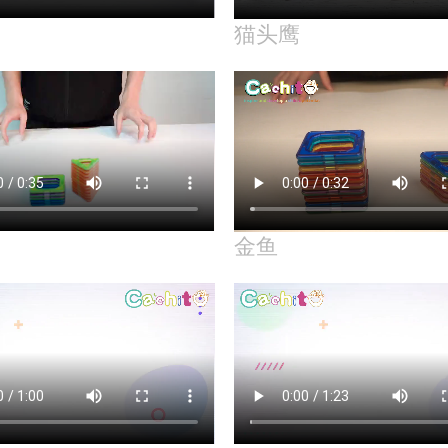
猫头鹰
金鱼