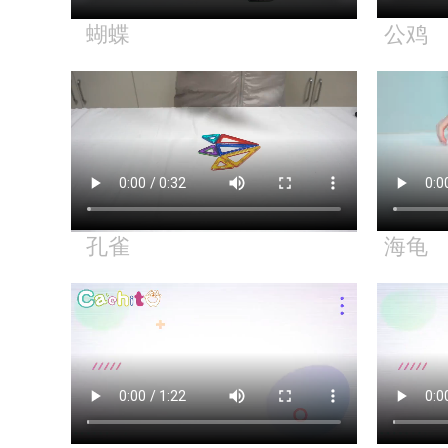
蝴蝶
公鸡
孔雀
海龟