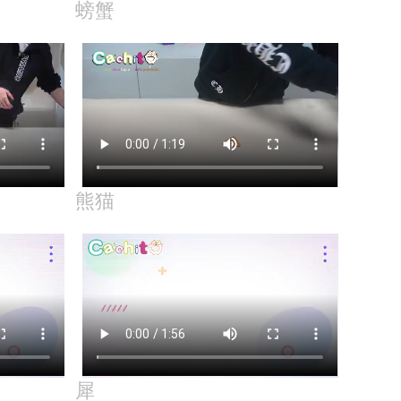
螃蟹
熊猫
犀