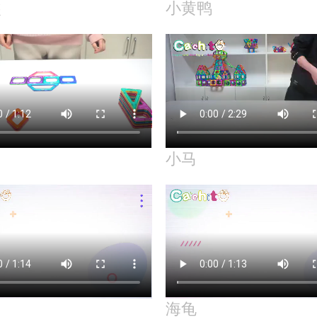
熊
小黄鸭
小马
海龟