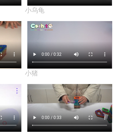
小乌龟
小猪