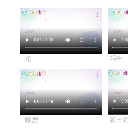
蛇
蜗牛
麋鹿
霸王