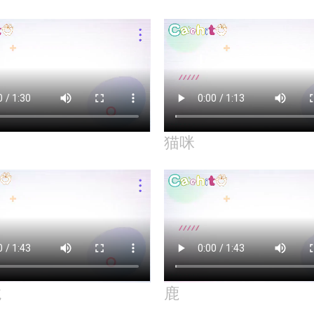
猫咪
龙
鹿